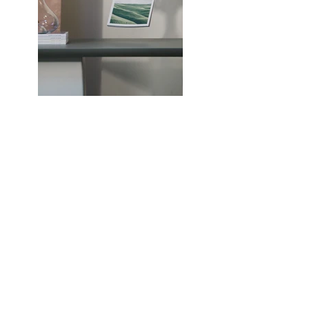
Previous
Next
gestore
Il giardino dei ciliegi
s.r.l.
Servizi per l'infanzia e la famiglia
via per milano 89/91
22070 bregnano -co-
cell: 346 7419468
info@ilgiardinodeiciliegi.org
ilgiardinodeiciliegisrl@legalmail.it
asilo nido