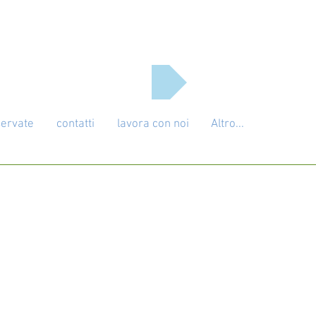
NEWS
servate
contatti
lavora con noi
Altro...