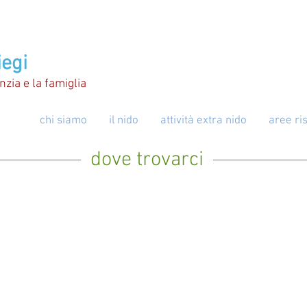
iegi
anzia e la famiglia
chi siamo
il nido
attività extra nido
aree ri
dove trovarci