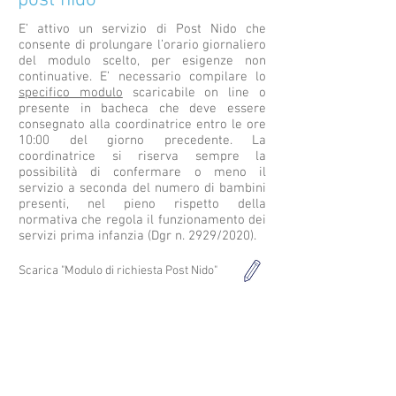
post nido
E’ attivo un servizio di Post Nido che
consente di prolungare l’orario giornaliero
del modulo scelto, per esigenze non
continuative. E’ necessario compilare lo
specifico modulo
scaricabile on line o
presente in bacheca che deve essere
consegnato alla coordinatrice entro le ore
10:00 del giorno precedente. La
coordinatrice si riserva sempre la
possibilità di confermare o meno il
servizio a seconda del numero di bambini
presenti, nel pieno rispetto della
normativa che regola il funzionamento dei
servizi prima infanzia (Dgr n. 2929/2020).
Scarica "Modulo di richiesta Post Nido"
gestore
Il giardino dei ciliegi
s.r.l.
Servizi per l'infanzia e la famiglia
via per milano 89/91
22070 bregnano -co-