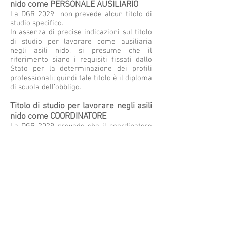
nido come PERSONALE AUSILIARIO
La DGR 2029
non prevede alcun titolo di
studio specifico.
In assenza di precise indicazioni sul titolo
di studio per lavorare come ausiliaria
negli asili nido, si presume che il
riferimento siano i requisiti fissati dallo
Stato per la determinazione dei profili
professionali; quindi tale titolo è il diploma
di scuola dell’obbligo.
Titolo di studio per lavorare negli asili
nido come COORDINATORE
La DGR 2029
prevede che il coordinatore
deve essere in possesso del diploma di
laurea abilitante nelle classi di laurea
magistrale:
LM-50 Programmazione e gestione dei
servizi educativi
LM-57 Scienze dell'educazione degli adulti
e della formazione continua
LM-85 Scienze pedagogiche
LM-93 Teorie e metodologie dell'e-
learning e della media education
L19 Scienze dell'educazione/formazione,